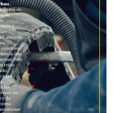
rbau
,
ia gama de
ón de
u,
ntura y
las
40 años de
una
e combina
riencia con
ernas. Nos
n trato
ado,
e para
a.
s las
frecer un
e y de
 cómo
 mantener