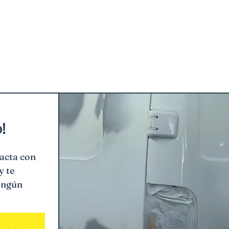
!
tacta con
y te
ingún