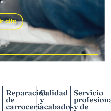
tas
r cita
Reparación
Servicio
Calidad
de
profesion
y
carrocería
y de
acabados