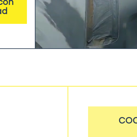
con
ad
COC