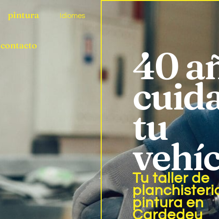
pintura
Idiomes
contacto
40 a
cuid
tu
vehí
Tu taller de
planchisteri
pintura en
Cardedeu