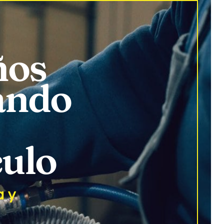
ños
ando
culo
a y