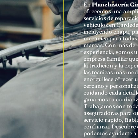
En
Planchistería Gi
ofrecemos una ampl
servicios de reparaci
vehículos en Cardede
incluyendo chapa, pi
mecánica para todas 
marcas. Con más de 
experiencia, somos 
empresa familiar qu
la tradición y la expe
las técnicas más mod
enorgullece ofrecer u
cercano y personaliz
cuidando cada detall
ganarnos tu confianz
Trabajamos con toda
aseguradoras para o
servicio rápido, fiabl
confianza. Descubre
podemos ayudarte a