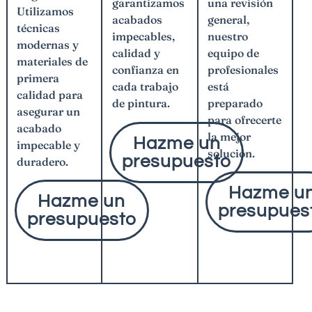
una revisión
garantizamos
Utilizamos
general,
acabados
técnicas
nuestro
impecables,
modernas y
equipo de
calidad y
materiales de
profesionales
confianza en
primera
está
cada trabajo
calidad para
preparado
de pintura.
asegurar un
para ofrecerte
acabado
la mejor
Hazme un
impecable y
solución.
presupuesto
duradero.
Hazme u
Hazme un
presupues
presupuesto