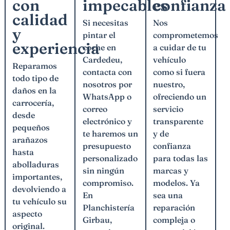
con
confianza
impecables
calidad
Nos
Si necesitas
y
comprometemos
pintar el
experiencia
a cuidar de tu
coche en
vehículo
Cardedeu,
Reparamos
como si fuera
contacta con
todo tipo de
nuestro,
nosotros por
daños en la
ofreciendo un
WhatsApp o
carrocería,
servicio
correo
desde
transparente
electrónico y
pequeños
y de
te haremos un
arañazos
confianza
presupuesto
hasta
para todas las
personalizado
abolladuras
marcas y
sin ningún
importantes,
modelos. Ya
compromiso.
devolviendo a
sea una
En
tu vehículo su
reparación
Planchistería
aspecto
compleja o
Girbau,
original.