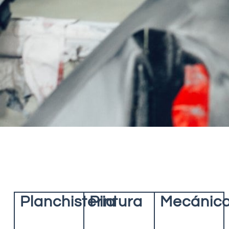
Planchisteria
Pintura
Mecánic