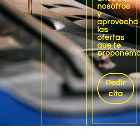
nosotros
y
aprovecha
las
ofertas
que te
proponem
Pedir
cita