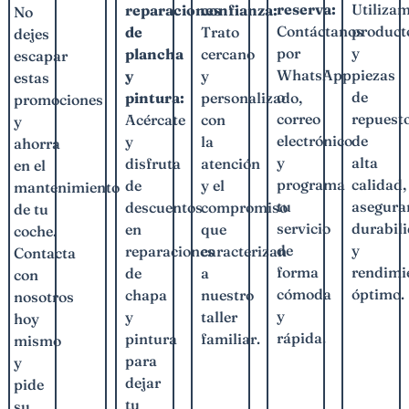
reserva:
Utiliza
confianza:
reparaciones
No
Contáctanos
product
Trato
de
dejes
por
y
cercano
plancha
escapar
WhatsApp
piezas
y
y
estas
o
de
personalizado,
pintura:
promociones
correo
repuest
con
Acércate
y
electrónico
de
la
y
ahorra
y
alta
atención
disfruta
en el
programa
calidad,
y el
de
mantenimiento
tu
asegura
compromiso
descuentos
de tu
servicio
durabil
que
en
coche.
de
y
caracterizan
reparaciones
Contacta
forma
rendimi
a
de
con
cómoda
óptimo.
nuestro
chapa
nosotros
y
taller
y
hoy
rápida.
familiar.
pintura
mismo
para
y
dejar
pide
tu
su