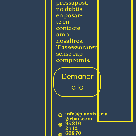
pressupost,
no dubtis
en posar-
te en
contacte
amb
nosaltres.
T’assessorarem
sense cap
compromís.
Demanar
cita
info@planxisteria-
girbau.com
93 846
24 12
608 70