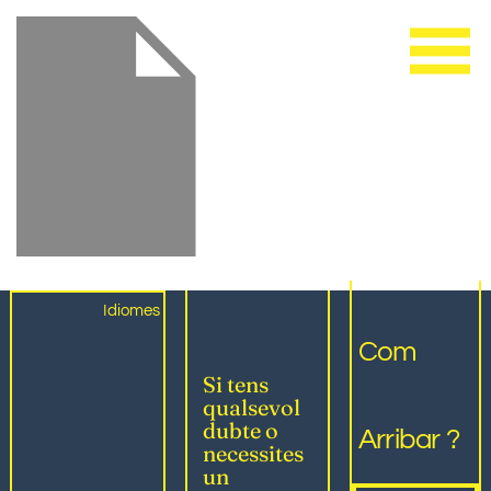
Idiomes
Com
Si tens
qualsevol
dubte o
Arribar ?
necessites
un