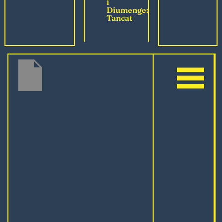
i
Diumenge:
Tancat