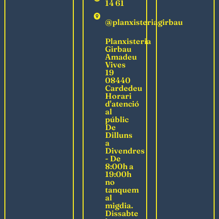
14 61
@planxisteriagirbau
Planxisteria
Girbau
Amadeu
Vives
19
08440
Cardedeu
Horari
d'atenció
al
públic
De
Dilluns
a
Divendres
- De
8:00h a
19:00h
no
tanquem
al
migdia.
Dissabte